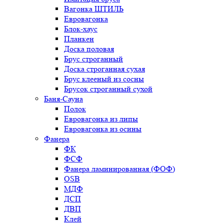
Вагонка ШТИЛЬ
Евровагонка
Блок-хаус
Планкен
Доска половая
Брус строганный
Доска строганная сухая
Брус клееный из сосны
Брусок строганный сухой
Баня-Сауна
Полок
Евровагонка из липы
Евровагонка из осины
Фанера
ФК
ФСФ
Фанера ламинированная (ФОФ)
OSB
МДФ
ДСП
ДВП
Клей