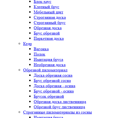
Блок-хаус
Клееный брус
Мебельный щит
Строганная доска
Строганный брус
Обрезная доска
Брус обрезной
Паркетная доска
Кедр
Вагонка
Полок
Имитация бруса
Необрезная доска
Обрезной пиломатериал
Доска обрезная сосна
Брус обрезной сосна
Доска обрезная - осина
Брус обрезной - осина
Брусок обрезной
Обрезная доска лиственница
Обрезной брус лиственница
Строганные пиломатериалы из сосны
Имитация бруса