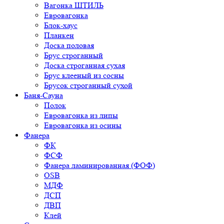
Вагонка ШТИЛЬ
Евровагонка
Блок-хаус
Планкен
Доска половая
Брус строганный
Доска строганная сухая
Брус клееный из сосны
Брусок строганный сухой
Баня-Сауна
Полок
Евровагонка из липы
Евровагонка из осины
Фанера
ФК
ФСФ
Фанера ламинированная (ФОФ)
OSB
МДФ
ДСП
ДВП
Клей