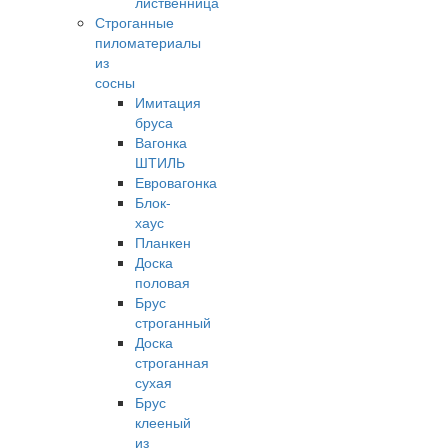
лиственница
Строганные
пиломатериалы
из
сосны
Имитация
бруса
Вагонка
ШТИЛЬ
Евровагонка
Блок-
хаус
Планкен
Доска
половая
Брус
строганный
Доска
строганная
сухая
Брус
клееный
из