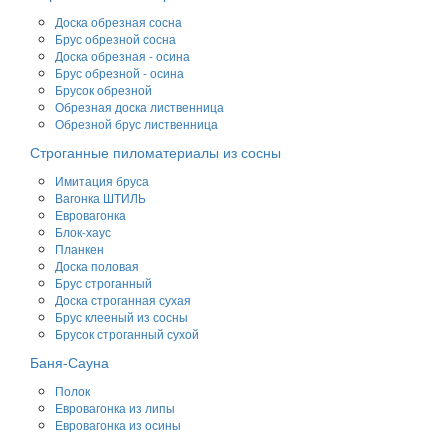
Доска обрезная сосна
Брус обрезной сосна
Доска обрезная - осина
Брус обрезной - осина
Брусок обрезной
Обрезная доска лиственница
Обрезной брус лиственница
Строганные пиломатериалы из сосны
Имитация бруса
Вагонка ШТИЛЬ
Евровагонка
Блок-хаус
Планкен
Доска половая
Брус строганный
Доска строганная сухая
Брус клееный из сосны
Брусок строганный сухой
Баня-Сауна
Полок
Евровагонка из липы
Евровагонка из осины