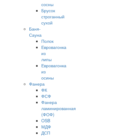
сосны
Брусок
строганный
сухой
Баня-
Сауна
Полок
Евровагонка
из
липы
Евровагонка
из
осины
Фанера
ФК
ФСФ
Фанера
ламинированная
(ФОФ)
OSB
МДФ
ДСП