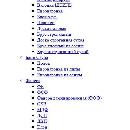
Вагонка ШТИЛЬ
Евровагонка
Блок-хаус
Планкен
Доска половая
Брус строганный
Доска строганная сухая
Брус клееный из сосны
Брусок строганный сухой
Баня-Сауна
Полок
Евровагонка из липы
Евровагонка из осины
Фанера
ФК
ФСФ
Фанера ламинированная (ФОФ)
OSB
МДФ
ДСП
ДВП
Клей