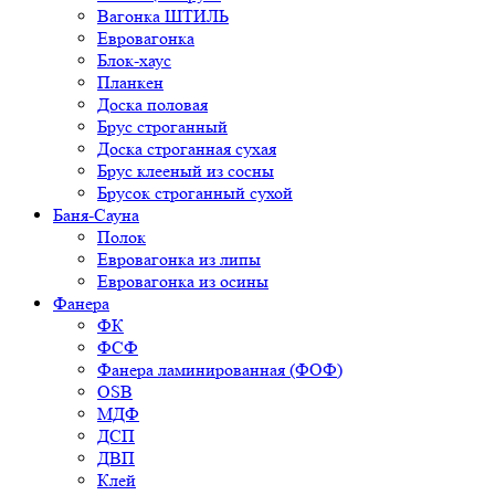
Вагонка ШТИЛЬ
Евровагонка
Блок-хаус
Планкен
Доска половая
Брус строганный
Доска строганная сухая
Брус клееный из сосны
Брусок строганный сухой
Баня-Сауна
Полок
Евровагонка из липы
Евровагонка из осины
Фанера
ФК
ФСФ
Фанера ламинированная (ФОФ)
OSB
МДФ
ДСП
ДВП
Клей