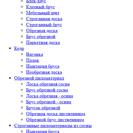
Блок-хаус
Клееный брус
Мебельный щит
Строганная доска
Строганный брус
Обрезная доска
Брус обрезной
Паркетная доска
Кедр
Вагонка
Полок
Имитация бруса
Необрезная доска
Обрезной пиломатериал
Доска обрезная сосна
Брус обрезной сосна
Доска обрезная - осина
Брус обрезной - осина
Брусок обрезной
Обрезная доска лиственница
Обрезной брус лиственница
Строганные пиломатериалы из сосны
Имитация бруса