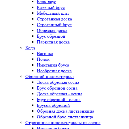
Блок-хаус
Клееный брус
Мебельный щит
Строганная доска
Строганный брус
Обрезная доска
Брус обрезной
Паркетная доска
Кедр
Вагонка
Полок
Имитация бруса
Необрезная доска
Обрезной пиломатериал
Доска обрезная сосна
Брус обрезной сосна
Доска обрезная - осина
Брус обрезной - осина
Брусок обрезной
Обрезная доска лиственница
Обрезной брус лиственница
Строганные пиломатериалы из сосны
Имитация бруса