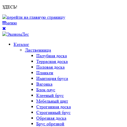
ЗДЕСЬ!
меню
Каталог
Лиственница
Палубная доска
Террасная доска
Половая доска
Планкен
Имитация бруса
Вагонка
Блок-хаус
Клееный брус
Мебельный щит
Строганная доска
Строганный брус
Обрезная доска
Брус обрезной