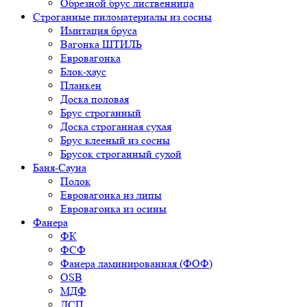
Обрезной брус лиственница
Строганные пиломатериалы из сосны
Имитация бруса
Вагонка ШТИЛЬ
Евровагонка
Блок-хаус
Планкен
Доска половая
Брус строганный
Доска строганная сухая
Брус клееный из сосны
Брусок строганный сухой
Баня-Сауна
Полок
Евровагонка из липы
Евровагонка из осины
Фанера
ФК
ФСФ
Фанера ламинированная (ФОФ)
OSB
МДФ
ДСП