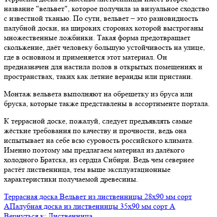
название "вельвет", которое получила за визуальное сходство
с известной тканью. По сути, вельвет – это разновидность
палубной доски, на широких сторонах которой выстроганы
множественные ложбинки. Такая форма предотвращает
скольжение, даёт человеку большую устойчивость на улице,
где в основном и применяется этот материал. Он
предназначен для настила полов в открытых помещениях и
пространствах, таких как летние веранды или пристани.
Монтаж вельвета выполняют на обрешетку из бруса или
бруска, которые также представлены в ассортименте портала.
К террасной доске, пожалуй, следует предъявлять самые
жёсткие требования по качеству и прочности, ведь она
испытывает на себе всю суровость российского климата.
Именно поэтому мы предлагаем материал из далёкого
холодного Братска, из сердца Сибири. Ведь чем севернее
растёт лиственница, тем выше эксплуатационные
характеристики получаемой древесины.
Террасная доска Вельвет из лиственницы 28x90 мм сорт
A
Палубная доска из лиственницы 35x90 мм сорт A
Вернуться к: Лиственница