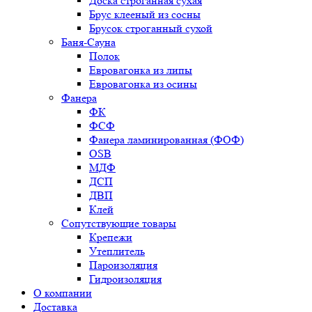
Доска строганная сухая
Брус клееный из сосны
Брусок строганный сухой
Баня-Сауна
Полок
Евровагонка из липы
Евровагонка из осины
Фанера
ФК
ФСФ
Фанера ламинированная (ФОФ)
OSB
МДФ
ДСП
ДВП
Клей
Сопутствующие товары
Крепежи
Утеплитель
Пароизоляция
Гидроизоляция
О компании
Доставка