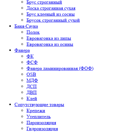
Брус строганный
Доска строганная сухая
Брус клееный из сосны
Брусок строганный сухой
Баня-Сауна
Полок
Евровагонка из липы
Евровагонка из осины
Фанера
ФК
ФСФ
Фанера ламинированная (ФОФ)
OSB
МДФ
ДСП
ДВП
Клей
Сопутствующие товары
Крепежи
Утеплитель
Пароизоляция
Гидроизоляция