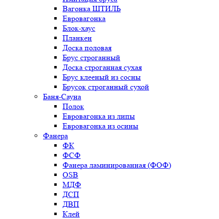
Вагонка ШТИЛЬ
Евровагонка
Блок-хаус
Планкен
Доска половая
Брус строганный
Доска строганная сухая
Брус клееный из сосны
Брусок строганный сухой
Баня-Сауна
Полок
Евровагонка из липы
Евровагонка из осины
Фанера
ФК
ФСФ
Фанера ламинированная (ФОФ)
OSB
МДФ
ДСП
ДВП
Клей