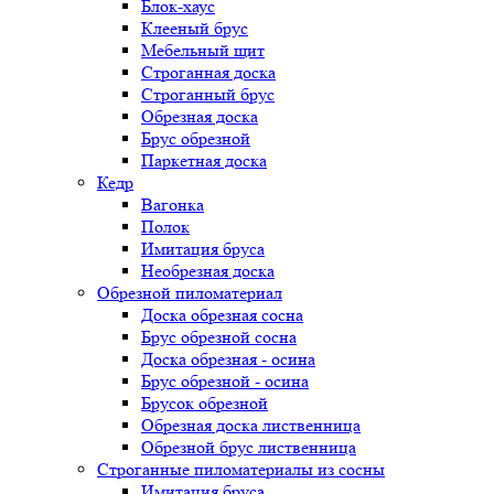
Блок-хаус
Клееный брус
Мебельный щит
Строганная доска
Строганный брус
Обрезная доска
Брус обрезной
Паркетная доска
Кедр
Вагонка
Полок
Имитация бруса
Необрезная доска
Обрезной пиломатериал
Доска обрезная сосна
Брус обрезной сосна
Доска обрезная - осина
Брус обрезной - осина
Брусок обрезной
Обрезная доска лиственница
Обрезной брус лиственница
Строганные пиломатериалы из сосны
Имитация бруса