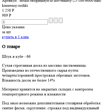
Артикул
: doska-strogannaya-iz-listvennitsy-25-100-6000-mm-
kamernoj-sushki
1 250 Р
989 Р
Цена указана
за шт
купить в 1 клик
О товаре
Штук в кубе - 66
Сухая строганная доска из массива лиственницы.
Произведена из отечественного сырья путём
четырёхсторонней прострожки обрезных заготовок.
Влажность досок не более 14%
Материал хранится на закрытых складах с контролем
температурного режима и влажности
Под заказ возможна дополнительная столярная обработка:
снятие фаски, скругление, строжка под индивидуальный