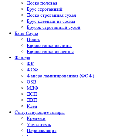
Доска половая
Брус строганный
Доска строганная сухая
Брус клееный из сосны
Брусок строганный сухой
Баня-Сауна
Полок
Евровагонка из липы
Евровагонка из осины
Фанера
ФК
ФСФ
Фанера ламинированная (ФОФ)
OSB
МДФ
ДСП
ДВП
Клей
Сопутствующие товары
Крепежи
Утеплитель
Пароизоляция