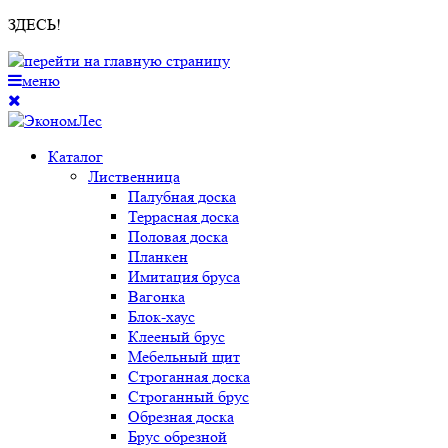
ЗДЕСЬ!
меню
Каталог
Лиственница
Палубная доска
Террасная доска
Половая доска
Планкен
Имитация бруса
Вагонка
Блок-хаус
Клееный брус
Мебельный щит
Строганная доска
Строганный брус
Обрезная доска
Брус обрезной