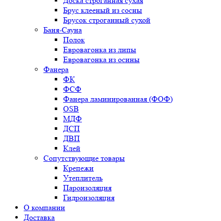
Доска строганная сухая
Брус клееный из сосны
Брусок строганный сухой
Баня-Сауна
Полок
Евровагонка из липы
Евровагонка из осины
Фанера
ФК
ФСФ
Фанера ламинированная (ФОФ)
OSB
МДФ
ДСП
ДВП
Клей
Сопутствующие товары
Крепежи
Утеплитель
Пароизоляция
Гидроизоляция
О компании
Доставка