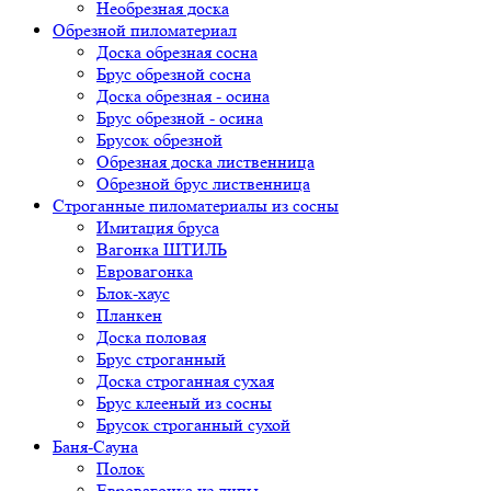
Необрезная доска
Обрезной пиломатериал
Доска обрезная сосна
Брус обрезной сосна
Доска обрезная - осина
Брус обрезной - осина
Брусок обрезной
Обрезная доска лиственница
Обрезной брус лиственница
Строганные пиломатериалы из сосны
Имитация бруса
Вагонка ШТИЛЬ
Евровагонка
Блок-хаус
Планкен
Доска половая
Брус строганный
Доска строганная сухая
Брус клееный из сосны
Брусок строганный сухой
Баня-Сауна
Полок
Евровагонка из липы