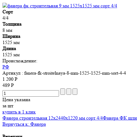
Сорт
4/4
Толщина
8 мм
Ширина
1525 мм
Длина
1525 мм
Происхождение:
РФ
Артикул
: fanera-fk-stroitelnaya-8-mm-1525-1525-mm-sort-4-4
1 200 Р
489 Р
Цена указана
за шт
купить в 1 клик
Фанера строительная 12x2440x1220 мм сорт 4/4
Фанера ФК шлиф
Вернуться к: Фанера
Рецензии