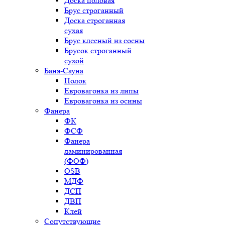
Доска половая
Брус строганный
Доска строганная
сухая
Брус клееный из сосны
Брусок строганный
сухой
Баня-Сауна
Полок
Евровагонка из липы
Евровагонка из осины
Фанера
ФК
ФСФ
Фанера
ламинированная
(ФОФ)
OSB
МДФ
ДСП
ДВП
Клей
Сопутствующие