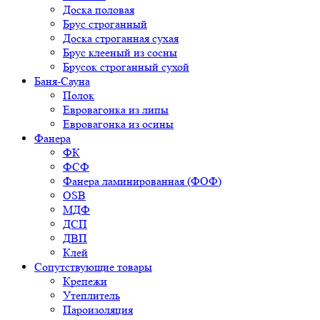
Доска половая
Брус строганный
Доска строганная сухая
Брус клееный из сосны
Брусок строганный сухой
Баня-Сауна
Полок
Евровагонка из липы
Евровагонка из осины
Фанера
ФК
ФСФ
Фанера ламинированная (ФОФ)
OSB
МДФ
ДСП
ДВП
Клей
Сопутствующие товары
Крепежи
Утеплитель
Пароизоляция