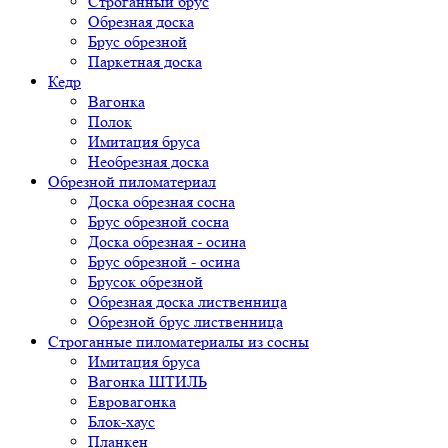
Строганный брус
Обрезная доска
Брус обрезной
Паркетная доска
Кедр
Вагонка
Полок
Имитация бруса
Необрезная доска
Обрезной пиломатериал
Доска обрезная сосна
Брус обрезной сосна
Доска обрезная - осина
Брус обрезной - осина
Брусок обрезной
Обрезная доска лиственница
Обрезной брус лиственница
Строганные пиломатериалы из сосны
Имитация бруса
Вагонка ШТИЛЬ
Евровагонка
Блок-хаус
Планкен