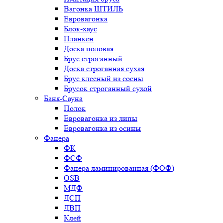
Вагонка ШТИЛЬ
Евровагонка
Блок-хаус
Планкен
Доска половая
Брус строганный
Доска строганная сухая
Брус клееный из сосны
Брусок строганный сухой
Баня-Сауна
Полок
Евровагонка из липы
Евровагонка из осины
Фанера
ФК
ФСФ
Фанера ламинированная (ФОФ)
OSB
МДФ
ДСП
ДВП
Клей