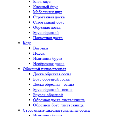
Блок-хаус
Клееный брус
Мебельный щит
Строганная доска
Строганный брус
Обрезная доска
Брус обрезной
Паркетная доска
Кедр
Вагонка
Полок
Имитация бруса
Необрезная доска
Обрезной пиломатериал
Доска обрезная сосна
Брус обрезной сосна
Доска обрезная - осина
Брус обрезной - осина
Брусок обрезной
Обрезная доска лиственница
Обрезной брус лиственница
Строганные пиломатериалы из сосны
Имитация бруса